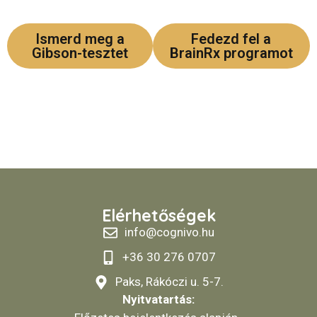
Ismerd meg a
Fedezd fel a
Gibson-tesztet
BrainRx programot
Vagy írj nekünk közvetlenül:
info@cognivo.hu
Elérhetőségek
info@cognivo.hu
+36 30 276 0707
Paks, Rákóczi u. 5-7.
Nyitvatartás: