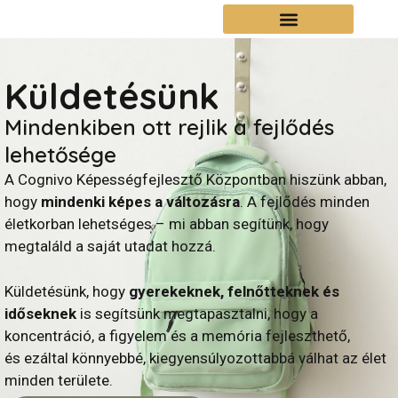
Küldetésünk
Mindenkiben ott rejlik a fejlődés
lehetősége
A Cognivo Képességfejlesztő Központban hiszünk abban,
hogy
mindenki képes a változásra
. A fejlődés minden
életkorban lehetséges – mi abban segítünk, hogy
megtaláld a saját utadat hozzá.
Küldetésünk, hogy
gyerekeknek, felnőtteknek és
időseknek
is segítsünk megtapasztalni, hogy a
koncentráció, a figyelem és a memória fejleszthető,
és ezáltal könnyebbé, kiegyensúlyozottabbá válhat az élet
minden területe.